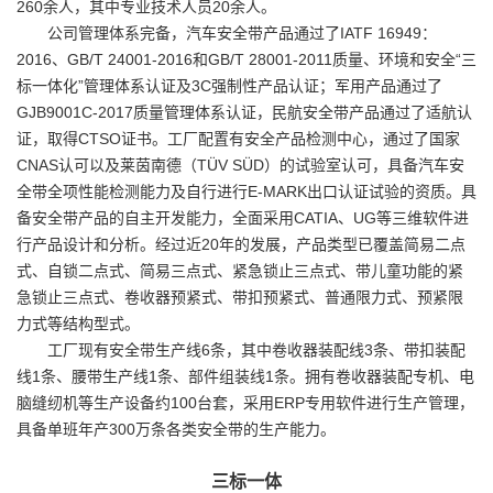
260余人，其中专业技术人员20余人。
公司管理体系完备，汽车安全带产品通过了IATF 16949：
2016、GB/T 24001-2016和GB/T 28001-2011质量、环境和安全“三
标一体化”管理体系认证及3C强制性产品认证；军用产品通过了
GJB9001C-2017质量管理体系认证，民航安全带产品通过了适航认
证，取得CTSO证书。工厂配置有安全产品检测中心，通过了国家
CNAS认可以及莱茵南德（TÜV SÜD）的试验室认可，具备汽车安
全带全项性能检测能力及自行进行E-MARK出口认证试验的资质。具
备安全带产品的自主开发能力，全面采用CATIA、UG等三维软件进
行产品设计和分析。经过近20年的发展，产品类型已覆盖简易二点
式、自锁二点式、简易三点式、紧急锁止三点式、带儿童功能的紧
急锁止三点式、卷收器预紧式、带扣预紧式、普通限力式、预紧限
力式等结构型式。
工厂现有安全带生产线6条，其中卷收器装配线3条、带扣装配
线1条、腰带生产线1条、部件组装线1条。拥有卷收器装配专机、电
脑缝纫机等生产设备约100台套，采用ERP专用软件进行生产管理，
具备单班年产300万条各类安全带的生产能力。
三标一体