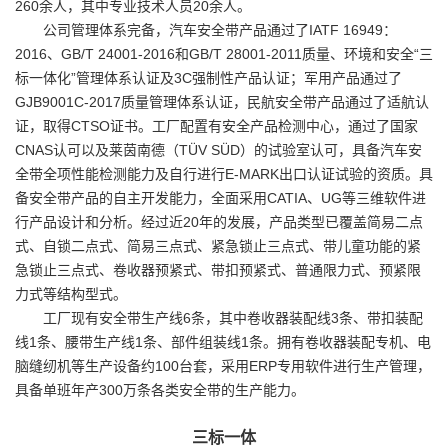
260余人，其中专业技术人员20余人。
公司管理体系完备，汽车安全带产品通过了IATF 16949：
2016、GB/T 24001-2016和GB/T 28001-2011质量、环境和安全“三
标一体化”管理体系认证及3C强制性产品认证；军用产品通过了
GJB9001C-2017质量管理体系认证，民航安全带产品通过了适航认
证，取得CTSO证书。工厂配置有安全产品检测中心，通过了国家
CNAS认可以及莱茵南德（TÜV SÜD）的试验室认可，具备汽车安
全带全项性能检测能力及自行进行E-MARK出口认证试验的资质。具
备安全带产品的自主开发能力，全面采用CATIA、UG等三维软件进
行产品设计和分析。经过近20年的发展，产品类型已覆盖简易二点
式、自锁二点式、简易三点式、紧急锁止三点式、带儿童功能的紧
急锁止三点式、卷收器预紧式、带扣预紧式、普通限力式、预紧限
力式等结构型式。
工厂现有安全带生产线6条，其中卷收器装配线3条、带扣装配
线1条、腰带生产线1条、部件组装线1条。拥有卷收器装配专机、电
脑缝纫机等生产设备约100台套，采用ERP专用软件进行生产管理，
具备单班年产300万条各类安全带的生产能力。
三标一体